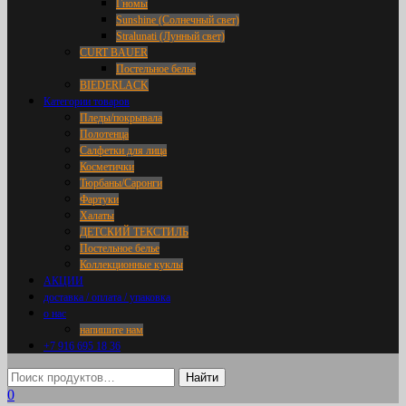
Гномы
Sunshine (Солнечный свет)
Stralunati (Лунный свет)
CURT BAUER
Постельное белье
BIEDERLACK
Категории товаров
Пледы/покрывала
Полотенца
Салфетки для лица
Косметички
Тюрбаны/Саронги
Фартуки
Халаты
ДЕТСКИЙ ТЕКСТИЛЬ
Постельное белье
Коллекционные куклы
АКЦИИ
доставка / оплата / упаковка
о нас
напишите нам
+7 916 695 18 36
0