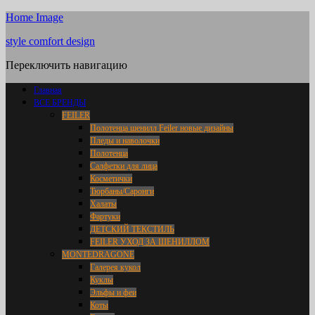
Home Image
style comfort design
Переключить навигацию
Главная
ВСЕ БРЕНДЫ
FEILER
Полотенца шенилл Feiler новые дизайны
Пледы и наволочки
Полотенца
Салфетки для лица
Косметички
Тюрбаны/Саронги
Халаты
Фартуки
ДЕТСКИЙ ТЕКСТИЛЬ
FEILER УХОД ЗА ШЕНИЛЛОМ
MONTEDRAGONE
Галерея кукол
Куклы
Эльфы и феи
Коты