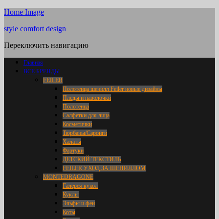
Home Image
style comfort design
Переключить навигацию
Главная
ВСЕ БРЕНДЫ
FEILER
Полотенца шенилл Feiler новые дизайны
Пледы и наволочки
Полотенца
Салфетки для лица
Косметички
Тюрбаны/Саронги
Халаты
Фартуки
ДЕТСКИЙ ТЕКСТИЛЬ
FEILER УХОД ЗА ШЕНИЛЛОМ
MONTEDRAGONE
Галерея кукол
Куклы
Эльфы и феи
Коты