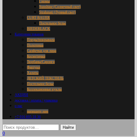
Гномы
Sunshine (Солнечный свет)
Stralunati (Лунный свет)
CURT BAUER
Постельное белье
BIEDERLACK
Категории товаров
Пледы/покрывала
Полотенца
Салфетки для лица
Косметички
Тюрбаны/Саронги
Фартуки
Халаты
ДЕТСКИЙ ТЕКСТИЛЬ
Постельное белье
Коллекционные куклы
АКЦИИ
доставка / оплата / упаковка
о нас
напишите нам
+7 916 695 18 36
0