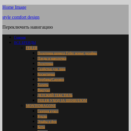
Home Image
style comfort design
Переключить навигацию
Главная
ВСЕ БРЕНДЫ
FEILER
Полотенца шенилл Feiler новые дизайны
Пледы и наволочки
Полотенца
Салфетки для лица
Косметички
Тюрбаны/Саронги
Халаты
Фартуки
ДЕТСКИЙ ТЕКСТИЛЬ
FEILER УХОД ЗА ШЕНИЛЛОМ
MONTEDRAGONE
Галерея кукол
Куклы
Эльфы и феи
Коты