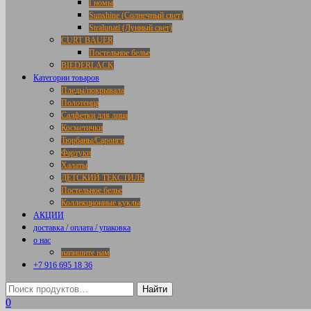
Гномы
Sunshine (Солнечный свет)
Stralunati (Лунный свет)
CURT BAUER
Постельное белье
BIEDERLACK
Категории товаров
Пледы/покрывала
Полотенца
Салфетки для лица
Косметички
Тюрбаны/Саронги
Фартуки
Халаты
ДЕТСКИЙ ТЕКСТИЛЬ
Постельное белье
Коллекционные куклы
АКЦИИ
доставка / оплата / упаковка
о нас
напишите нам
+7 916 695 18 36
0