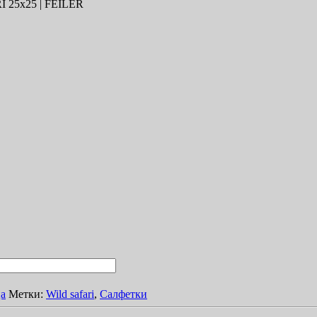
 25х25 | FEILER
ца
Метки:
Wild safari
,
Салфетки