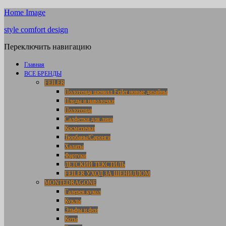
Home Image
style comfort design
Переключить навигацию
Главная
ВСЕ БРЕНДЫ
FEILER
Полотенца шенилл Feiler новые дизайны
Пледы и наволочки
Полотенца
Салфетки для лица
Косметички
Тюрбаны/Саронги
Халаты
Фартуки
ДЕТСКИЙ ТЕКСТИЛЬ
FEILER УХОД ЗА ШЕНИЛЛОМ
MONTEDRAGONE
Галерея кукол
Куклы
Эльфы и феи
Коты