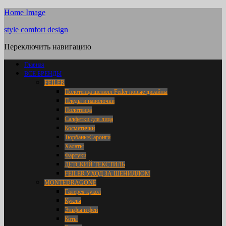
Home Image
style comfort design
Переключить навигацию
Главная
ВСЕ БРЕНДЫ
FEILER
Полотенца шенилл Feiler новые дизайны
Пледы и наволочки
Полотенца
Салфетки для лица
Косметички
Тюрбаны/Саронги
Халаты
Фартуки
ДЕТСКИЙ ТЕКСТИЛЬ
FEILER УХОД ЗА ШЕНИЛЛОМ
MONTEDRAGONE
Галерея кукол
Куклы
Эльфы и феи
Коты