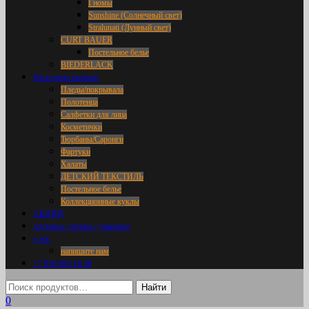
Гномы
Sunshine (Солнечный свет)
Stralunati (Лунный свет)
CURT BAUER
Постельное белье
BIEDERLACK
Категории товаров
Пледы/покрывала
Полотенца
Салфетки для лица
Косметички
Тюрбаны/Саронги
Фартуки
Халаты
ДЕТСКИЙ ТЕКСТИЛЬ
Постельное белье
Коллекционные куклы
АКЦИИ
доставка / оплата / упаковка
о нас
напишите нам
+7 916 695 18 36
0