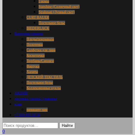
Гномы
Sunshine (Солнечный свет)
Stralunati (Лунный свет)
CURT BAUER
Постельное белье
BIEDERLACK
Категории товаров
Пледы/покрывала
Полотенца
Салфетки для лица
Косметички
Тюрбаны/Саронги
Фартуки
Халаты
ДЕТСКИЙ ТЕКСТИЛЬ
Постельное белье
Коллекционные куклы
АКЦИИ
доставка / оплата / упаковка
о нас
напишите нам
+7 916 695 18 36
0