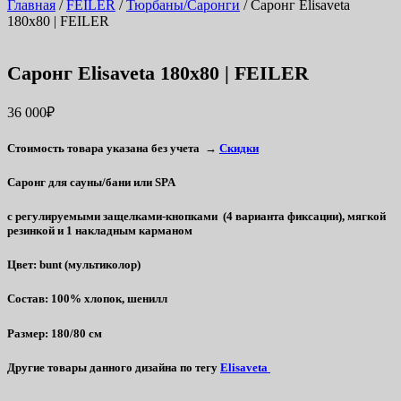
Главная
/
FEILER
/
Тюрбаны/Саронги
/ Саронг Elisaveta
180х80 | FEILER
Саронг Elisaveta 180х80 | FEILER
36 000
₽
Стоимость товара указана без учета →
Скидки
Саронг для сауны/бани или SPA
c регулируемыми защелками-кнопками (4 варианта фиксации), мягкой
резинкой и 1 накладным карманом
Цвет:
bunt (мультиколор)
Состав:
100% хлопок, шенилл
Размер:
180/80 см
Другие товары данного дизайна по тегу
Elisaveta