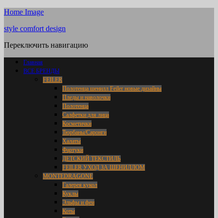
Home Image
style comfort design
Переключить навигацию
Главная
ВСЕ БРЕНДЫ
FEILER
Полотенца шенилл Feiler новые дизайны
Пледы и наволочки
Полотенца
Салфетки для лица
Косметички
Тюрбаны/Саронги
Халаты
Фартуки
ДЕТСКИЙ ТЕКСТИЛЬ
FEILER УХОД ЗА ШЕНИЛЛОМ
MONTEDRAGONE
Галерея кукол
Куклы
Эльфы и феи
Коты