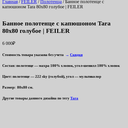
Главная
/
FEILER
/
Полотенца
/ Банное полотенце с
капюшоном Tara 80х80 голубое | FEILER
Банное полотенце с капюшоном Tara
80х80 голубое | FEILER
6 000
₽
Стоимость товара указана без учета
→
Скидки
Состав
: полотенце — м
ахра 100% хлопок, угол-шенилл 100% хлопок
Цвет
: полотенце — 222 sky (голубой), угол — мультиколор
Размер
: 80х80 см.
Другие товары данного дизайна
по тегу
Tara