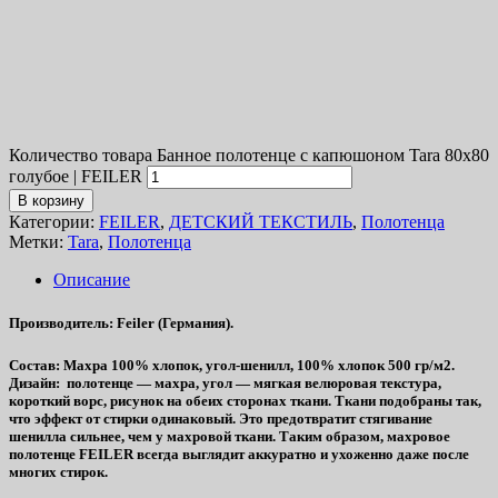
Количество товара Банное полотенце с капюшоном Tara 80х80
голубое | FEILER
В корзину
Категории:
FEILER
,
ДЕТСКИЙ ТЕКСТИЛЬ
,
Полотенца
Метки:
Tara
,
Полотенца
Описание
Производитель
: Feiler (Германия).
Состав
: Махра 100% хлопок, угол-шенилл, 100% хлопок 500 гр/м2.
Дизайн
: полотенце — махра, угол — мягкая велюровая текстура,
короткий ворс, рисунок на обеих сторонах ткани. Ткани подобраны так,
что эффект от стирки одинаковый. Это предотвратит стягивание
шенилла сильнее, чем у махровой ткани. Таким образом, махровое
полотенце FEILER всегда выглядит аккуратно и ухоженно даже после
многих стирок.